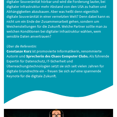
digitaler Souveränität hörbar und wird die Forderung lauter, bei
digitaler Infrastruktur mehr Abstand von den USA zu halten und
Abhängigkeiten abzubauen. Aber was heißt denn eigentlich
digitale Souveränität in einer vernetzten Welt? Denn dabei kann es
nicht um ein Ende der Zusammenarbeit gehen, sondern um
Weichenstellungen für die Zukunft. Welche Partner sollte man zu
welchen Konditionen bei digitaler Infrastruktur wählen, wem
sensible Daten anvertrauen?
Über die Referentin:
Constanze Kurz
ist promovierte Informatikerin, renommierte
Autorin und
Sprecherin des Chaos Computer Clubs.
Als führende
Expertin für Datenschutz, IT-Sicherheit und
Überwachungstechnologien setzt sie sich seit vielen Jahren für
digitale Grundrechte ein – freuen Sie sich auf eine spannende
Keynote für die digitale Zukunft.