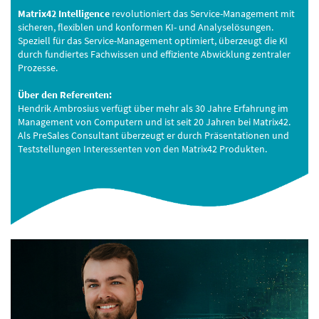
Matrix42 Intelligence
revolutioniert das Service-Management mit
sicheren, flexiblen und konformen KI- und Analyselösungen.
Speziell für das Service-Management optimiert, überzeugt die KI
durch fundiertes Fachwissen und effiziente Abwicklung zentraler
Prozesse.
Über den Referenten:
Hendrik Ambrosius verfügt über mehr als 30 Jahre Erfahrung im
Management von Computern und ist seit 20 Jahren bei Matrix42.
Als PreSales Consultant überzeugt er durch Präsentationen und
Teststellungen Interessenten von den Matrix42 Produkten.