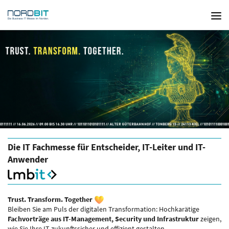
NordBIT
2026
-
Die
Business
IT
Messe
im
Norden.
Die IT Fachmesse für Entscheider, IT-Leiter und IT-
Anwender
Trust. Transform. Together
Bleiben Sie am Puls der digitalen Transformation: Hochkarätige
Fachvorträge aus IT-Management, Security und Infrastruktur
zeigen,
wie Sie Ihre IT zukunftssicher und effizient gestalten.