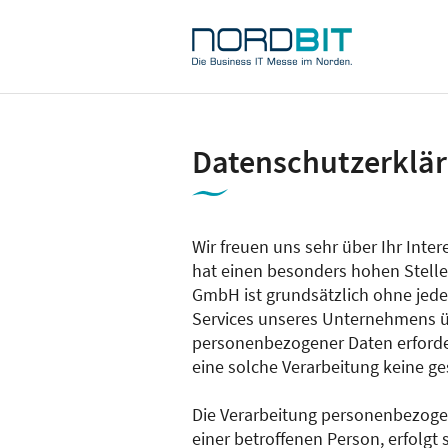
NordBIT
2026
-
Die
Business
IT
Datenschutzerklä
Messe
im
Norden.
Wir freuen uns sehr über Ihr Int
hat einen besonders hohen Stellen
GmbH ist grundsätzlich ohne jed
Services unseres Unternehmens ü
personenbezogener Daten erforder
eine solche Verarbeitung keine ge
Die Verarbeitung personenbezogen
einer betroffenen Person, erfolg