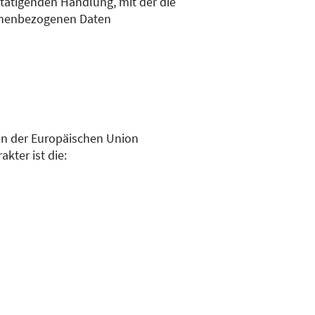
tätigenden Handlung, mit der die
rsonenbezogenen Daten
en der Europäischen Union
ter ist die: